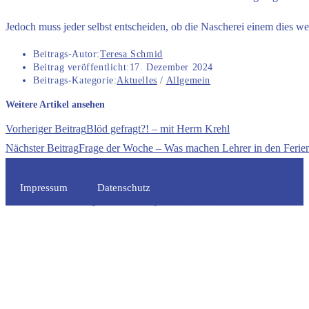
Jedoch muss jeder selbst entscheiden, ob die Nascherei einem dies we
Beitrags-Autor:
Teresa Schmid
Beitrag veröffentlicht:
17. Dezember 2024
Beitrags-Kategorie:
Aktuelles
/
Allgemein
Weitere Artikel ansehen
Vorheriger Beitrag
Blöd gefragt?! – mit Herrn Krehl
Nächster Beitrag
Frage der Woche – Was machen Lehrer in den Ferie
Impressum
Datenschutz
Die Mühle - Schülerzeitung des Staatlichen Gymnasium Pullachs